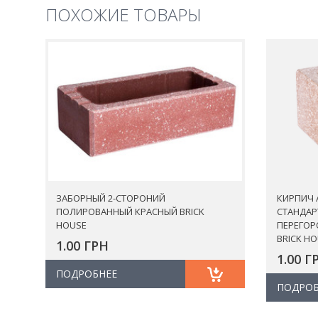
ПОХОЖИЕ ТОВАРЫ
ТЕПЛОИЗОЛЯЦИОННЫЕ
ШТУКАТУРКИ
ТЕПЛЫЕ КЛАДОЧНЫЕ РАСТВОРЫ
ФИНИШНО-ДЕКОРАТИВНЫЕ
ПОКРЫТИЯ
ЦЕМЕНТ
ШТУКАТУРНЫЕ СИСТЕМЫ,
ШТУКАТУРКА
ЗАБОРНЫЙ 2-СТОРОНИЙ
КИРПИЧ 
ПОЛИРОВАННЫЙ КРАСНЫЙ BRICK
СТАНДАР
HOUSE
ПЕРЕГОР
BRICK H
1.00 ГРН
1.00 Г
ПОДРОБНЕЕ
ПОДРОБ