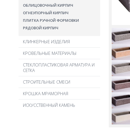
ОБЛИЦОВОЧНЫЙ КИРПИЧ
ОГНЕУПОРНЫЙ КИРПИЧ
ПЛИТКА РУЧНОЙ ФОРМОВКИ
РЯДОВОЙ КИРПИЧ
КЛИНКЕРНЫЕ ИЗДЕЛИЯ
КЛИНКЕРНАЯ БРУСЧАТКА
КРОВЕЛЬНЫЕ МАТЕРИАЛЫ
КЛИНКЕРНАЯ ПЛИТКА
ГИБКАЯ БИТУМНАЯ ЧЕРЕПИЦА
СТЕКЛОПЛАСТИКОВАЯ АРМАТУРА И
КЛИНКЕРНЫЕ КРЫШКИ ДЛЯ ЗАБОРА
СЕТКА
КЕРАМИЧЕСКАЯ ЧЕРЕПИЦА
КЛИНКЕРНЫЕ ПОДОКОННИКИ
КРОВЕЛЬНЫЕ АКСЕССУАРЫ
КЛИНКЕРНЫЕ СТУПЕНИ
СТРОИТЕЛЬНЫЕ СМЕСИ
МАНСАРДНЫЕ ОКНА
ПРОФИЛЬНЫЙ КИРПИЧ
КЛАДОЧНЫЕ РАСТВОРЫ
ПВХ МЕМБРАНА
КРОШКА МРАМОРНАЯ
СОЕДИНИТЕЛЬ КРЫШЕК
ОГНЕУПОРНЫЕ СМЕСИ
СИСТЕМЫ ВОДООТВЕДЕНИЯ
ИСКУССТВЕННЫЙ КАМЕНЬ
ПЕРЛИТ
ЧЕРДАЧНЫЕ ЛЕСТНИЦЫ
ПЛИТОЧНАЯ ОБЛИЦОВКА
РАСТВОРЫ ДЛЯ РАСШИВКИ ШВОВ
СИСТЕМЫ УТЕПЛЕНИЯ