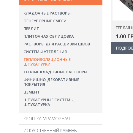
ОГНЕУПОРНЫЙ КИРПИЧ
МАНСАРДНЫЕ ОКНА
ПРОФИЛЬНЫЙ КИРПИЧ
ПЛИТКА РУЧНОЙ ФОРМОВКИ
ПВХ МЕМБРАНА
КЛАДОЧНЫЕ РАСТВОРЫ
СОЕДИНИТЕЛЬ КРЫШЕК
РЯДОВОЙ КИРПИЧ
СИСТЕМЫ ВОДООТВЕДЕНИЯ
ОГНЕУПОРНЫЕ СМЕСИ
ЧЕРДАЧНЫЕ ЛЕСТНИЦЫ
ТЕПЛАЯ 
ПЕРЛИТ
1.00 Г
ПЛИТОЧНАЯ ОБЛИЦОВКА
РАСТВОРЫ ДЛЯ РАСШИВКИ ШВОВ
ПОДРОБ
СИСТЕМЫ УТЕПЛЕНИЯ
ТЕПЛОИЗОЛЯЦИОННЫЕ
ШТУКАТУРКИ
ТЕПЛЫЕ КЛАДОЧНЫЕ РАСТВОРЫ
ФИНИШНО-ДЕКОРАТИВНЫЕ
ПОКРЫТИЯ
ЦЕМЕНТ
ШТУКАТУРНЫЕ СИСТЕМЫ,
ШТУКАТУРКА
КРОШКА МРАМОРНАЯ
ИСКУССТВЕННЫЙ КАМЕНЬ