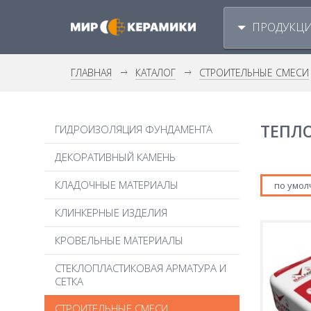
ПРОДУКЦ
ГЛАВНАЯ
КАТАЛОГ
СТРОИТЕЛЬНЫЕ СМЕСИ
ТЕПЛ
ГИДРОИЗОЛЯЦИЯ ФУНДАМЕНТА
ДЕКОРАТИВНЫЙ КАМЕНЬ
КЛАДОЧНЫЕ МАТЕРИАЛЫ
по умо
ГАЗОБЕТОН
КЛИНКЕРНЫЕ ИЗДЕЛИЯ
КЕРАМИЧЕСКИЙ БЛОК
КЛИНКЕРНАЯ БРУСЧАТКА
КРОВЕЛЬНЫЕ МАТЕРИАЛЫ
КИРПИЧ BRICK HOUSE
КЛИНКЕРНАЯ ПЛИТКА
КИРПИЧ РУЧНОЙ ФОРМОВКИ
ГИБКАЯ БИТУМНАЯ ЧЕРЕПИЦА
СТЕКЛОПЛАСТИКОВАЯ АРМАТУРА И
КЛИНКЕРНЫЕ КРЫШКИ ДЛЯ ЗАБОРА
КЛИНКЕРНЫЙ КИРПИЧ
СЕТКА
КЕРАМИЧЕСКАЯ ЧЕРЕПИЦА
КЛИНКЕРНЫЕ ПОДОКОННИКИ
ОБЛИЦОВОЧНЫЙ КИРПИЧ
КРОВЕЛЬНЫЕ АКСЕССУАРЫ
КЛИНКЕРНЫЕ СТУПЕНИ
СТРОИТЕЛЬНЫЕ СМЕСИ