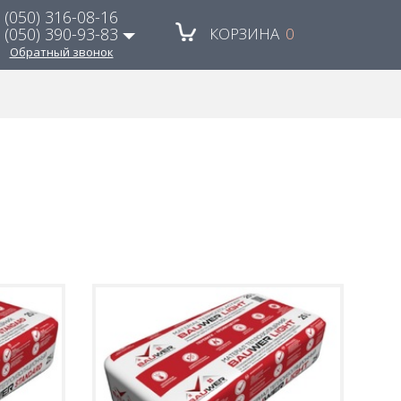
(050) 316-08-16
(050) 390-93-83
КОРЗИНА
0
Обратный звонок
(048) 785-79-53
(067) 480-21-88
(050) 490-30-20