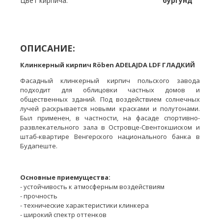
Цвет кирпича:
бургунд
ОПИСАНИЕ:
Клинкерный кирпич Röben ADELAJDA LDF ГЛАДКИЙ
Фасадный клинкерный кирпич польского завода
подходит для облицовки частных домов и
общественных зданий. Под воздействием солнечных
лучей раскрывается новыми красками и полутонами.
Был применен, в частности, на фасаде спортивно-
развлекательного зала в Островце-Свентокшиском и
штаб-квартире Венгерского национального банка в
Будапеште.
Основные приемущества:
- устойчивость к атмосферным воздействиям
- прочность
- технические характеристики клинкера
- широкий спектр оттенков