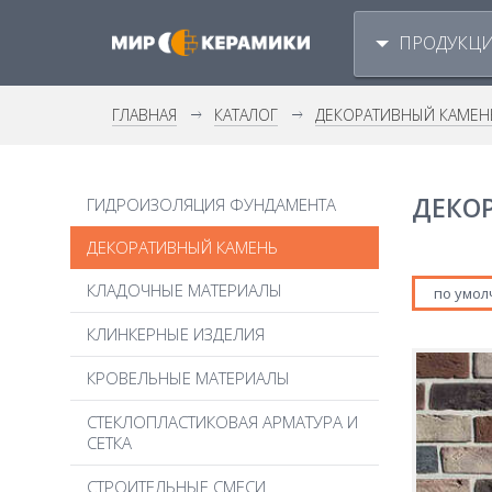
ПРОДУКЦ
ГЛАВНАЯ
КАТАЛОГ
ДЕКОРАТИВНЫЙ КАМЕН
ДЕКО
ГИДРОИЗОЛЯЦИЯ ФУНДАМЕНТА
ДЕКОРАТИВНЫЙ КАМЕНЬ
КЛАДОЧНЫЕ МАТЕРИАЛЫ
по умо
ГАЗОБЕТОН
КЛИНКЕРНЫЕ ИЗДЕЛИЯ
КЕРАМИЧЕСКИЙ БЛОК
КЛИНКЕРНАЯ БРУСЧАТКА
КРОВЕЛЬНЫЕ МАТЕРИАЛЫ
КИРПИЧ BRICK HOUSE
КЛИНКЕРНАЯ ПЛИТКА
КИРПИЧ РУЧНОЙ ФОРМОВКИ
ГИБКАЯ БИТУМНАЯ ЧЕРЕПИЦА
СТЕКЛОПЛАСТИКОВАЯ АРМАТУРА И
КЛИНКЕРНЫЕ КРЫШКИ ДЛЯ ЗАБОРА
КЛИНКЕРНЫЙ КИРПИЧ
СЕТКА
КЕРАМИЧЕСКАЯ ЧЕРЕПИЦА
КЛИНКЕРНЫЕ ПОДОКОННИКИ
ОБЛИЦОВОЧНЫЙ КИРПИЧ
КРОВЕЛЬНЫЕ АКСЕССУАРЫ
КЛИНКЕРНЫЕ СТУПЕНИ
СТРОИТЕЛЬНЫЕ СМЕСИ