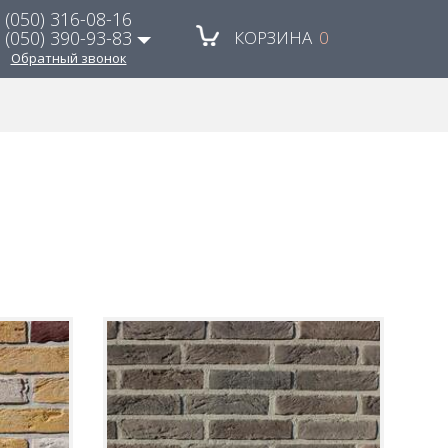
(050) 316-08-16
(050) 390-93-83
КОРЗИНА
0
Обратный звонок
(048) 785-79-53
(067) 480-21-88
(050) 490-30-20